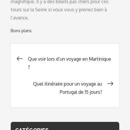
magnifique. Il y a des billets pas chers pour ces
tours sur la Seine si vous vous y prenez bien à
l’avance.
Bons plans
Navigation
Que voir lors d’un voyage en Martinique
?
de
Quel itinéraire pour un voyage au
l’article
Portugal de 15 jours?